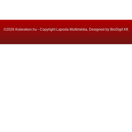
©2026 Kislexikon.hu - Copyright Lapoda Multimédia, Designed by BioDigit Kft.