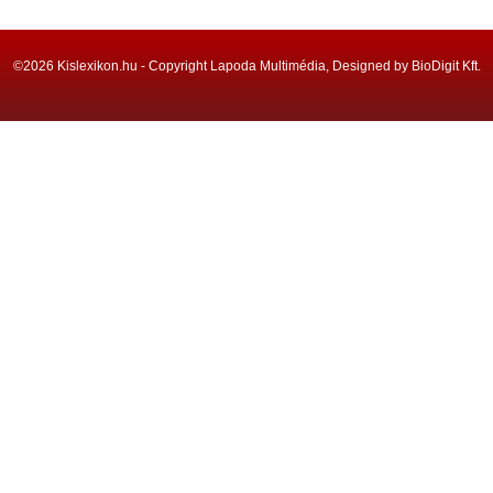
©2026 Kislexikon.hu - Copyright Lapoda Multimédia, Designed by BioDigit Kft.