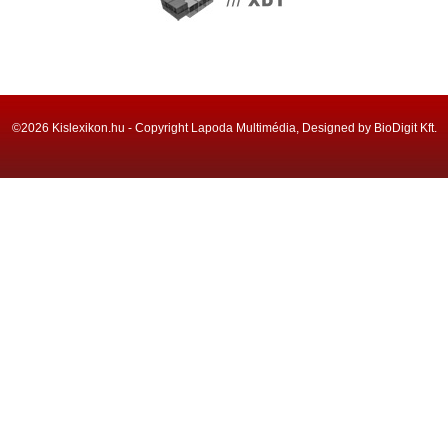
©2026 Kislexikon.hu - Copyright Lapoda Multimédia, Designed by BioDigit Kft.