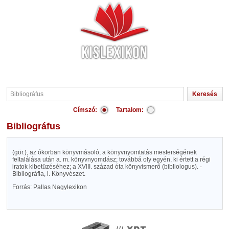
Címszó:
Tartalom:
Bibliográfus
(gör.), az ókorban könyvmásoló; a könyvnyomtatás mesterségének
feltalálása után a. m. könyvnyomdász; továbbá oly egyén, ki értett a régi
iratok kibetüzéséhez; a XVIII. század óta könyvismerő (bibliologus). -
Bibliográfia, l. Könyvészet.
Forrás: Pallas Nagylexikon