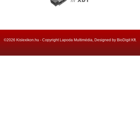
©2026 Kislexikon.hu - Copyright Lapoda Multimédia, Designed by BioDigit Kft.