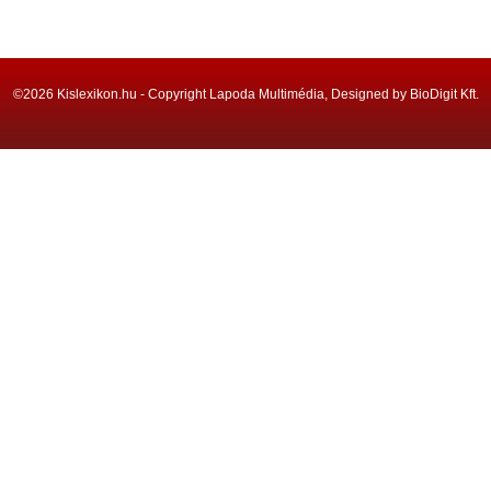
©2026 Kislexikon.hu - Copyright Lapoda Multimédia, Designed by BioDigit Kft.