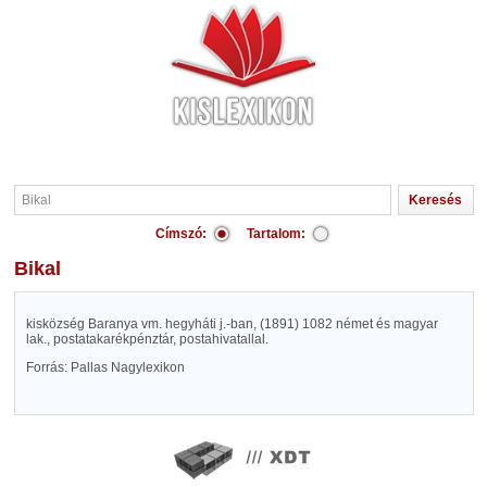
Címszó:
Tartalom:
Bikal
kisközség Baranya vm. hegyháti j.-ban, (1891) 1082 német és magyar
lak., postatakarékpénztár, postahivatallal.
Forrás: Pallas Nagylexikon