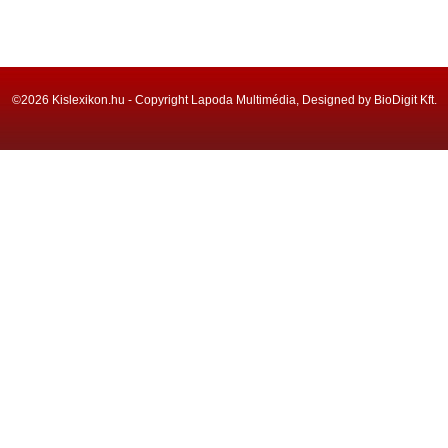
©2026 Kislexikon.hu - Copyright Lapoda Multimédia, Designed by BioDigit Kft.