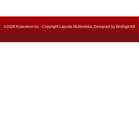
©2026 Kislexikon.hu - Copyright Lapoda Multimédia, Designed by BioDigit Kft.