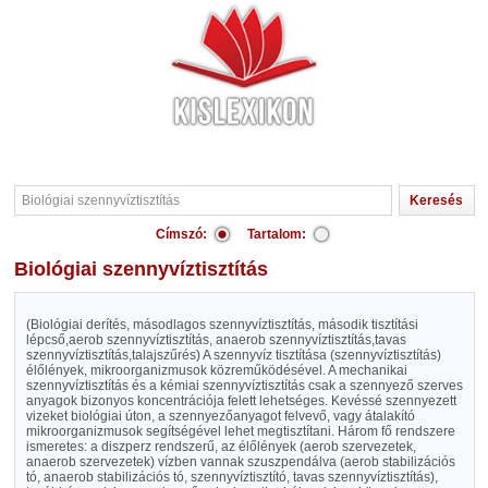
Címszó:
Tartalom:
Biológiai szennyvíztisztítás
(Biológiai derítés, másodlagos szennyvíztisztítás, második tisztítási
lépcső,aerob szennyvíztisztítás, anaerob szennyvíztisztítás,tavas
szennyvíztisztítás,talajszűrés) A szennyvíz tisztítása (szennyvíztisztítás)
élőlények, mikroorganizmusok közreműködésével. A mechanikai
szennyvíztisztítás és a kémiai szennyvíztisztítás csak a szennyező szerves
anyagok bizonyos koncentrációja felett lehetséges. Kevéssé szennyezett
vizeket biológiai úton, a szennyezőanyagot felvevő, vagy átalakító
mikroorganizmusok segítségével lehet megtisztítani. Három fő rendszere
ismeretes: a diszperz rendszerű, az élőlények (aerob szervezetek,
anaerob szervezetek) vízben vannak szuszpendálva (aerob stabilizációs
tó, anaerob stabilizációs tó, szennyvíztisztító, tavas szennyvíztisztítás),