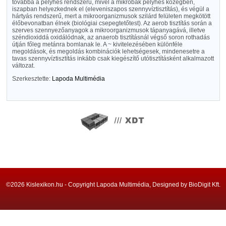
továbbá a pelyhes rendszerű, mivel a mikrobák pelyhes közegben,
iszapban helyezkednek el (eleveniszapos szennyvíztisztítás), és végül a
hártyás rendszerű, mert a mikroorganizmusok szilárd felületen megkötött
élőbevonatban élnek (biológiai csepegtetőtest). Az aerob tisztítás során a
szerves szennyezőanyagok a mikroorganizmusok tápanyagává, illetve
széndioxiddá oxidálódnak, az anaerob tisztításnál végső soron rothadás
útján főleg metánra bomlanak le. A ~ kivitelezésében különféle
megoldások, és megoldás kombinációk lehetségesek, mindenesetre a
tavas szennyvíztisztítás inkább csak kiegészítő utótisztításként alkalmazott
változat.
Szerkesztette:
Lapoda Multimédia
©2026 Kislexikon.hu - Copyright Lapoda Multimédia, Designed by BioDigit Kft.