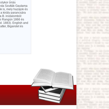
 olykor óriás
ista Szutták Gautama
uk is, mely hazájok és
a király parancsára
 a B. irodalomból
age Rangún 1866 és
ad. 1883). English and
atter, Bigandet és