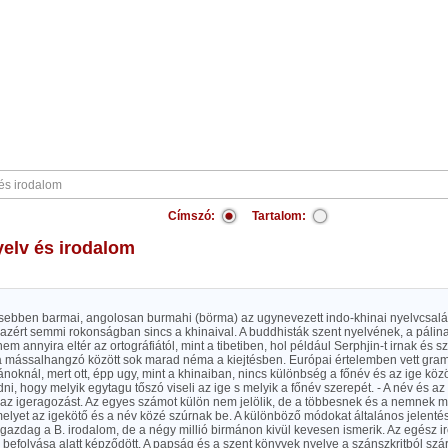
Címszó:
Tartalom:
nyelv és irodalom
yesebben barmai, angolosan burmahi (börma) az ugynevezett indo-khinai nyelvcsalád
azért semmi rokonságban sincs a khinaival. A buddhisták szent nyelvének, a pálinak 
nem annyira eltér az ortográfiától, mint a tibetiben, hol például Serphjin-t irnak és s
 mássalhangzó között sok marad néma a kiejtésben. Európai értelemben vett gra
ánoknál, mert ott, épp ugy, mint a khinaiban, nincs különbség a főnév és az ige közö
ni, hogy melyik egytagu tőszó viseli az ige s melyik a főnév szerepét. - A név és az 
ik az igeragozást. Az egyes számot külön nem jelölik, de a többesnek és a nemnek
elyet az igekötő és a név közé szúrnak be. A különböző módokat általános jelentésü 
gazdag a B. irodalom, de a négy millió birmánon kivül kevesen ismerik. Az egész i
efolyása alatt képződött. A papság és a szent könyvek nyelve a szánszkritból szár