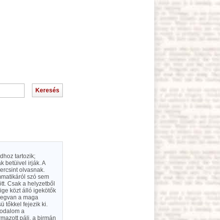
hoz tartozik;
betüivel irják. A
zercsint olvasnak.
mmatikáról szó sem
tt. Csak a helyzetből
ige közt álló igekötők
 megvan a maga
tőkkel fejezik ki.
rodalom a
mazott páli, a birmán