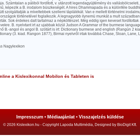
nja. Számtalan a páliból fordított, v. utánzott legendagyüjtémény és vallásbölcseleti,
mű, képezik a B. irodalom büszkeségét. A hires Dhammapada és a különféle buddh
ütt szolgáltatják a míveltebbek szellemi táplálékát. Van e mellett történelmi irodalm
országok történetével foglalkozik. A legnagyobb ilynemü munkát a mult században 
zták. Sok érdekes dalt tartalmaz a népköltészet. Még eddig igen keveset fordítottak
lvekre. B. nyelvtant irt az ujabbak közül Judson A Grammar of the burmese langu
ő B.-angol és angol B. szótárt is irt: Dictionary burmese and english (Rangún 2 ki
ionary (3. kiad. Rangon 1877), Birmai nyelvről irtak továbbá Chase, Sloan, Lane, L
las Nagylexikon
line a Kislexikonnal Mobilon és Tableten is
Impresszum
•
Médiaajánlat
•
Visszajelzés küldése
© 2026 Kislexikon.hu - Copyright Lapoda Multimédia, Designed by BioDigit Kft.