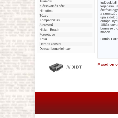
Tuamotu
tudósok lati
Klórsavak és sóik
terjedelmü 
életével egy
Himgömb
a szomszéd 
Tőzeg
ujra átdolgo
kompatibilitás
európai nye
1883), ugyan
Áteresztő
burmese dict
Hicks - Beach
mások.
Forgóágyu
Forrás: Pal
Kótai
herpes zooster
dezoxiribonukleinsav
Maradjon on