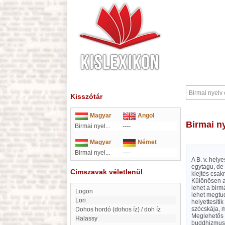
Kisszótár
Magyar
Angol
Birmai 
Birmai nyel...
----
Magyar
Német
Birmai nyel...
----
A B. v. hel
egytagu, de 
Címszavak véletlenül
kiejtés csak
Különösen a
lehet a birm
Logon
lehet megtud
Lori
helyettesít
szócskája, m
Dohos hordó (dohos íz) / doh íz
Meglehetős 
Halassy
buddhizmus b