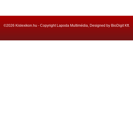
©2026 Kislexikon.hu - Copyright Lapoda Multimédia, Designed by BioDigit Kft.