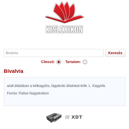
Címszó:
Tartalom:
Bivalvia
alatt általában a kétkagylós, lágytestü állatokat értik. L. Kagylók.
Forrás: Pallas Nagylexikon