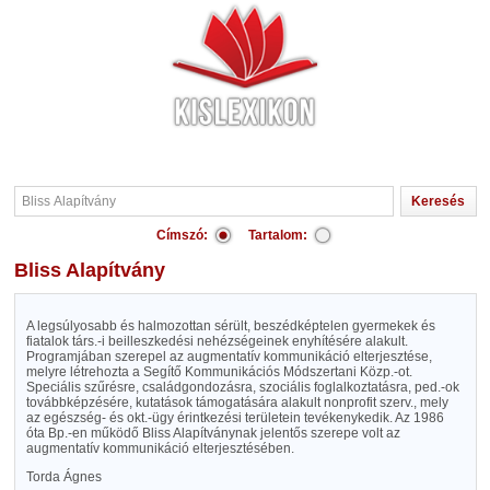
Címszó:
Tartalom:
Bliss Alapítvány
A legsúlyosabb és halmozottan sérült, beszédképtelen gyermekek és
fiatalok társ.-i beilleszkedési nehézségeinek enyhítésére alakult.
Programjában szerepel az augmentatív kommunikáció elterjesztése,
melyre létrehozta a Segítő Kommunikációs Módszertani Közp.-ot.
Speciális szűrésre, családgondozásra, szociális foglalkoztatásra, ped.-ok
továbbképzésére, kutatások támogatására alakult nonprofit szerv., mely
az egészség- és okt.-ügy érintkezési területein tevékenykedik. Az 1986
óta Bp.-en működő Bliss Alapítványnak jelentős szerepe volt az
augmentatív kommunikáció elterjesztésében.
Torda Ágnes