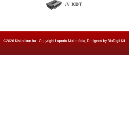
©2026 Kislexikon.hu - Copyright Lapoda Multimédia, Designed by BioDigit Kft.