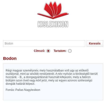
Címszó:
Tartalom:
Bodon
Régi magyar személynév, mely használatban volt ugy az előkelő
osztálynál, mint az alsóbb rendüeknél. A név nyilván a törökségtől került
hozzánk. - B., a dongagyártásnál használt kifejezés, mely a fatörzs
bütüjén azon övet vagy kört jelzi, mely az egyes azonos szélességü
dongák határát képezi.
Forrás: Pallas Nagylexikon