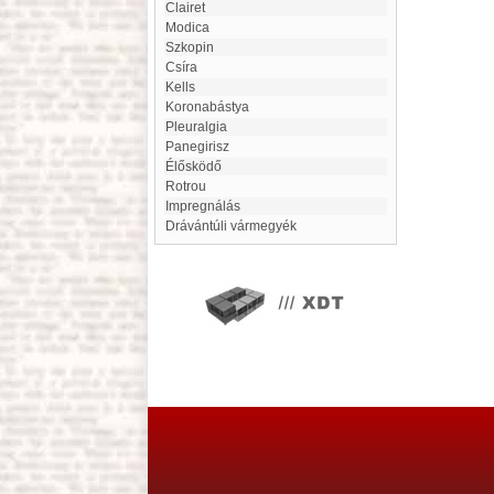
clairet
Modica
Szkopin
Csíra
Kells
Koronabástya
Pleuralgia
panegirisz
Élősködő
Rotrou
Impregnálás
Drávántúli vármegyék