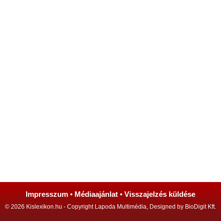
Impresszum
•
Médiaajánlat
•
Visszajelzés küldése
© 2026 Kislexikon.hu - Copyright Lapoda Multimédia, Designed by BioDigit Kft.