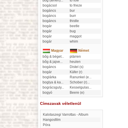
bőg (tehén)
...
to low
bogácsol
to frieze
bogáncs
bur
bogáncs
burr
bogáncs
thistle
bogár
beetle
bogár
bug
bogár
maggot
bogár
whim
Magyar
Német
bőg & béget
...
plärren
bőg & jajve
...
heulen
bogáncs
Distel (s)
bogár
Käfer (r)
boglárka
Ranunkel (e
...
boglya & ka
...
Schober (r)
...
bográcsguly
...
Kesselgulas
...
bogyó
Beere (e)
Címszavak véletlenül
Kalotaszegi Varrottas - Album
hangosfilm
Póra