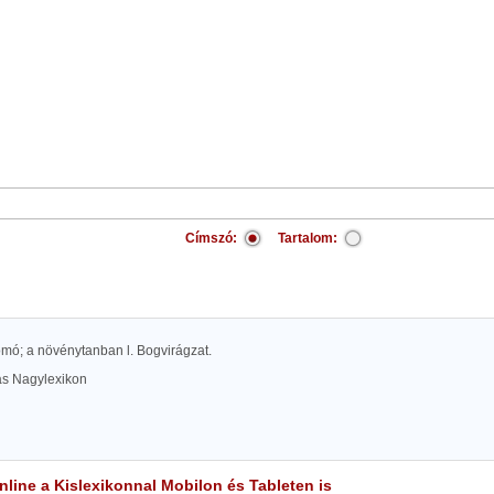
Címszó:
Tartalom:
mó; a növénytanban l. Bogvirágzat.
las Nagylexikon
line a Kislexikonnal Mobilon és Tableten is