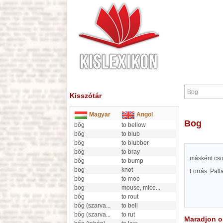
Kisszótár
Magyar
Angol
Bog
bőg
to bellow
bőg
to blub
bőg
to blubber
bőg
to bray
másként cso
bőg
to bump
bog
knot
Forrás: Pal
bőg
to moo
bog
mouse, mice
...
bőg
to rout
bőg (szarva
...
to bell
bőg (szarva
...
to rut
Maradjon on