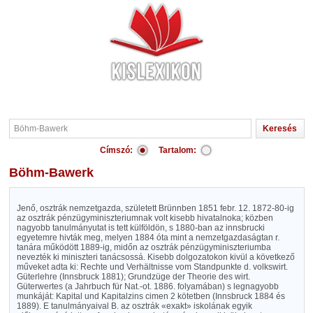
Címszó:
Tartalom:
Böhm-Bawerk
Jenő, osztrák nemzetgazda, született Brünnben 1851 febr. 12. 1872-80-ig
az osztrák pénzügyminiszteriumnak volt kisebb hivatalnoka; közben
nagyobb tanulmányutat is tett külföldön, s 1880-ban az innsbrucki
egyetemre hivták meg, melyen 1884 óta mint a nemzetgazdaságtan r.
tanára működött 1889-ig, midőn az osztrák pénzügyminiszteriumba
nevezték ki miniszteri tanácsossá. Kisebb dolgozatokon kivül a következő
műveket adta ki: Rechte und Verhältnisse vom Standpunkte d. volkswirt.
Güterlehre (Innsbruck 1881); Grundzüge der Theorie des wirt.
Güterwertes (a Jahrbuch für Nat.-ot. 1886. folyamában) s legnagyobb
munkáját: Kapital und Kapitalzins cimen 2 kötetben (Innsbruck 1884 és
1889). E tanulmányaival B. az osztrák «exakt» iskolának egyik