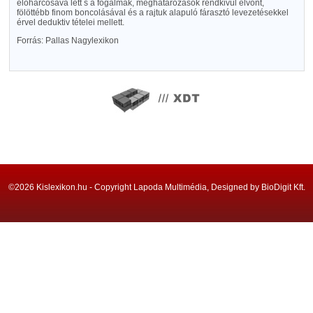
előharcosává lett s a fogalmak, meghatározások rendkivül elvont,
fölöttébb finom boncolásával és a rajtuk alapuló fárasztó levezetésekkel
érvel deduktiv tételei mellett.
Forrás: Pallas Nagylexikon
©2026 Kislexikon.hu - Copyright Lapoda Multimédia, Designed by BioDigit Kft.