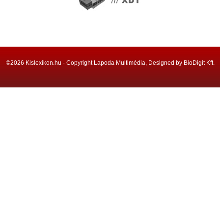
©2026 Kislexikon.hu - Copyright Lapoda Multimédia, Designed by BioDigit Kft.