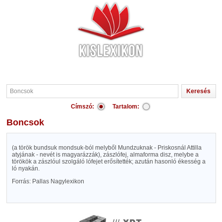
Címszó:
Tartalom:
Boncsok
(a török bundsuk mondsuk-ból melyből Mundzuknak - Priskosnál Attilla
atyjának - nevét is magyarázzák), zászlófej, almaforma disz, melybe a
törökök a zászlóul szolgáló lófejet erősítették; azután hasonló ékesség a
ló nyakán.
Forrás: Pallas Nagylexikon