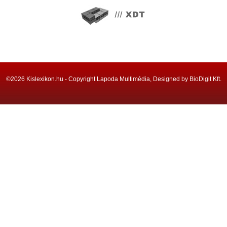
©2026 Kislexikon.hu - Copyright Lapoda Multimédia, Designed by BioDigit Kft.