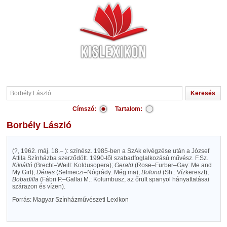
Címszó:
Tartalom:
Borbély László
(?, 1962. máj. 18.– ): színész. 1985-ben a SzAk elvégzése után a József
Attila Színházba szerződött. 1990-től szabadfoglalkozású művész. F.Sz.
Kikiáltó
(Brecht–Weill: Koldusopera);
Gerald
(Rose–Furber–Gay: Me and
My Girl);
Dénes
(Selmeczi–Nógrády: Még ma);
Bolond
(Sh.: Vízkereszt);
Bobadilla
(Fábri P.–Gallai M.: Kolumbusz, az őrült spanyol hányattatásai
szárazon és vízen).
Forrás: Magyar Színházművészeti Lexikon