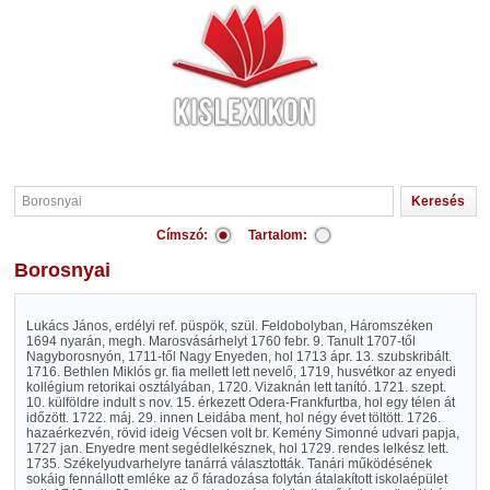
Címszó:
Tartalom:
Borosnyai
Lukács János, erdélyi ref. püspök, szül. Feldobolyban, Háromszéken
1694 nyarán, megh. Marosvásárhelyt 1760 febr. 9. Tanult 1707-től
Nagyborosnyón, 1711-től Nagy Enyeden, hol 1713 ápr. 13. szubskribált.
1716. Bethlen Miklós gr. fia mellett lett nevelő, 1719, husvétkor az enyedi
kollégium retorikai osztályában, 1720. Vizaknán lett tanító. 1721. szept.
10. külföldre indult s nov. 15. érkezett Odera-Frankfurtba, hol egy télen át
időzött. 1722. máj. 29. innen Leidába ment, hol négy évet töltött. 1726.
hazaérkezvén, rövid ideig Vécsen volt br. Kemény Simonné udvari papja,
1727 jan. Enyedre ment segédlelkésznek, hol 1729. rendes lelkész lett.
1735. Székelyudvarhelyre tanárrá választották. Tanári működésének
sokáig fennállott emléke az ő fáradozása folytán átalakított iskolaépület