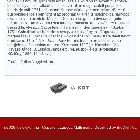
volt. 1748 nov. 28. generalis notariussá s a következő évben püspökké
lett; mint ilyen az uralkodó által oklevél utján megerősített püspükök
legelseje volt. 1751. májusban Marosvásárhelyre ment lelkészül. Az ő
püspöksége idejében történt az orgonának a ref. templomokba nagyobb
számmal való bevitele. Munkái: De universo gratiae divinae negotio.
Leida 1725; Tholdi Adám felett tartott prédikáció. Kolozsvár 1751; Halotti
beszéd br. Alvinczy Gábor felett (Halál és minden kisértetek...) Szeben
1751; Catechismusi házi kincs avagy a keresztényi hit főágazatainak...
magyarázatja (Stehelin Kr. után). Kolozsvár 1752; Teleki Kata felett tartott
prédikáció. U. o. 1758; Pápai Páriz Ferenc tiszteletére irt latin verse
megjelent a Justissima adorea (Kolozsvár 1717 ) c. könyvben. V. ö.
Ravasz János: B. Lukács János erd. ref. püspök élete (Protestáns
Közlöny, 1889. 12-15. sz.).
Forrás: Pallas Nagylexikon
©2026 Kislexikon.hu - Copyright Lapoda Multimédia, Designed by BioDigit Kft.