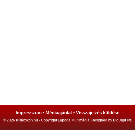
Impresszum
•
Médiaajánlat
•
Visszajelzés küldése
© 2026 Kislexikon.hu - Copyright Lapoda Multimédia, Designed by BioDigit Kft.