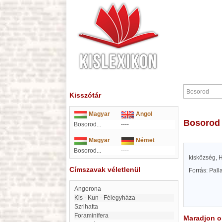
Kisszótár
Magyar
Angol
Bosorod
Bosorod...
----
Magyar
Német
Bosorod...
----
kisközség, 
Címszavak véletlenül
Forrás: Pal
Angerona
Kis - Kun - Félegyháza
Szrihatta
Foraminifera
Maradjon on