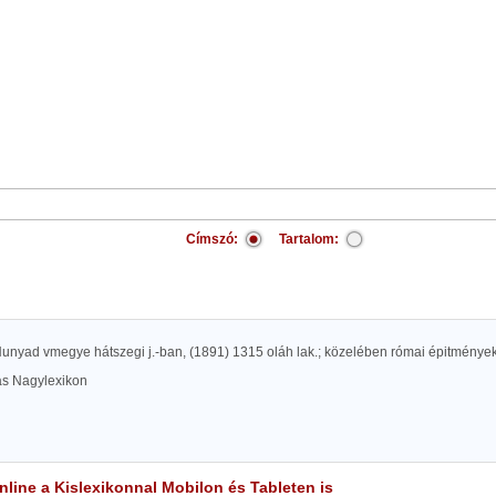
Címszó:
Tartalom:
Hunyad vmegye hátszegi j.-ban, (1891) 1315 oláh lak.; közelében római épitménye
las Nagylexikon
line a Kislexikonnal Mobilon és Tableten is