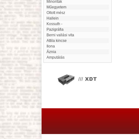
Minoriták
Műegyetem
Oltott mész
Hallein
Kossuth -
Pazigráfia
Berni vallási vita
Attila kincse
Ilona
Áznia
Amputálás