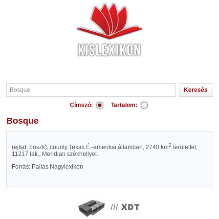
Címszó:
Tartalom:
Bosque
2
(ejtsd: boszk), county Texas É.-amerikai államban, 2740 km
területtel,
11217 lak., Meridian székhellyel.
Forrás: Pallas Nagylexikon