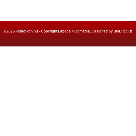
©2026 Kislexikon.hu - Copyright Lapoda Multimédia, Designed by BioDigit Kft.