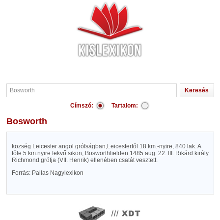
Címszó:
Tartalom:
Bosworth
község Leicester angol grófságban,Leicestertől 18 km.-nyire, 840 lak. A
tőle 5 km.nyire fekvő sikon, Bosworthfielden 1485 aug. 22. III. Rikárd király
Richmond grófja (VII. Henrik) ellenében csatát vesztett.
Forrás: Pallas Nagylexikon