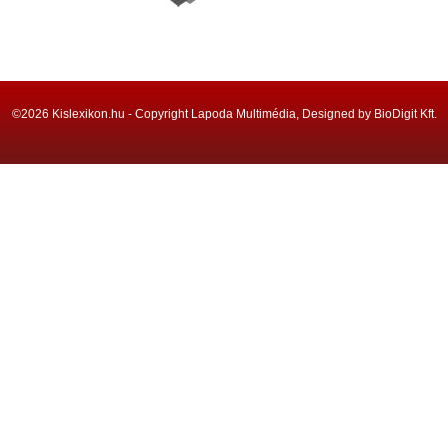
©2026 Kislexikon.hu - Copyright Lapoda Multimédia, Designed by BioDigit Kft.