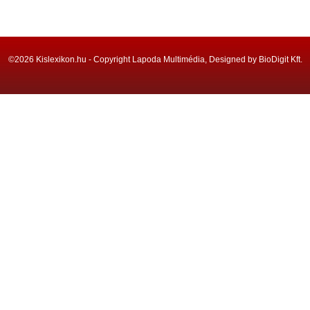
©2026 Kislexikon.hu - Copyright Lapoda Multimédia, Designed by BioDigit Kft.