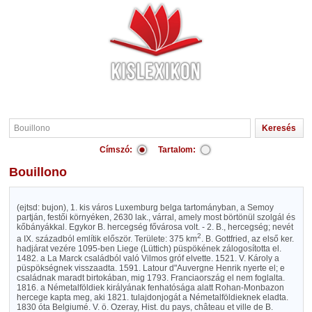
Címszó:
Tartalom:
Bouillono
(ejtsd: bujon), 1. kis város Luxemburg belga tartományban, a Semoy
partján, festői környéken, 2630 lak., várral, amely most börtönül szolgál és
kőbányákkal. Egykor B. hercegség fővárosa volt. - 2. B., hercegség; nevét
2
a IX. századból említik először. Területe: 375 km
. B. Gottfried, az első ker.
hadjárat vezére 1095-ben Liege (Lüttich) püspökének zálogosította el.
1482. a La Marck családból való Vilmos gróf elvette. 1521. V. Károly a
püspökségnek visszaadta. 1591. Latour d"Auvergne Henrik nyerte el; e
családnak maradt birtokában, mig 1793. Franciaország el nem foglalta.
1816. a Németalföldiek királyának fenhatósága alatt Rohan-Monbazon
hercege kapta meg, aki 1821. tulajdonjogát a Németalföldieknek eladta.
1830 óta Belgiumé. V. ö. Ozeray, Hist. du pays, château et ville de B.