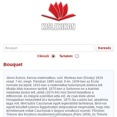
Címszó:
Tartalom:
Bouquet
János Kolozs, francia matematikus, szül. Morteau-ban (Doubs) 1819
szept. 7-én, megh. Párisban 1885 szept. 9-én. 1839-ben az École
normale-ba lépett, 1843-ban a matematikai tudományok doktora lett.
Miután több liceumon tanított, 1870-ben a Sorbonne-on a kisérleti
mekánika tanára lett, utóbb (1874-84) mint Serret helyettese a
differenciál- és integrál-számítást adta elő, de csak élete utolsó
hónapjaiban helyeztetett át e tanszékre. 1875 óta a párisi tud. akadémia
tagja volt. Mint tudós Cauchynak egyik legkiválóbb tanítványa; Birot-val
együtt készített számos függvénytani dolgozatával megmutatta, hogy mily
termékenyek voltak Cauchynak e tárgyra vonatkozó eszméi. Főművei:
Théorie des fonctions doublement périodiques (Páris 1859), és Théorie