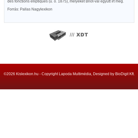
des fonctions elliptiques (u. o. 1875), melyeket Briot-val együtt írt meg.
Forrás: Pallas Nagylexikon
©2026 Kislexikon.hu - Copyright Lapoda Multimédia, Designed by BioDigit Kft.