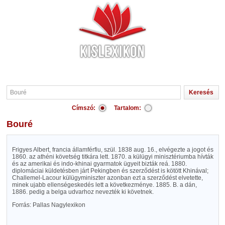
Címszó:
Tartalom:
Bouré
Frigyes Albert, francia államférfiu, szül. 1838 aug. 16., elvégezte a jogot és
1860. az athéni követség titkára lett. 1870. a külügyi minisztériumba hívták
és az amerikai és indo-khinai gyarmatok ügyeit bizták reá. 1880.
diplomáciai küldetésben járt Pekingben és szerződést is kötött Khinával;
Challemel-Lacour külügyminiszter azonban ezt a szerződést elvetette,
minek ujabb ellenségeskedés lett a következménye. 1885. B. a dán,
1886. pedig a belga udvarhoz nevezték ki követnek.
Forrás: Pallas Nagylexikon