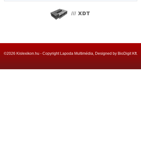
©2026 Kislexikon.hu - Copyright Lapoda Multimédia, Designed by BioDigit Kft.