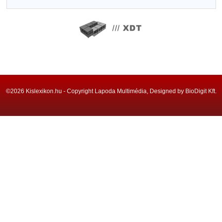
©2026 Kislexikon.hu - Copyright Lapoda Multimédia, Designed by BioDigit Kft.