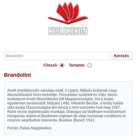
Címszó:
Tartalom:
Brandolini
Aurél (melléknevén vaksága miatt, il Lippo), Mátyás királynak nagy
ékesszólásáról hires kedveltje. Firenzében született és Vitéz János
esztergomi érsek fölszólítására jött Magyarországba, hol a budai
egyetemen tanárkodott. Mátyást 1490. elkisérte Bécsbe, a király halála
után pedig Olaszországba tért vissza s mint szerzetes halt meg 1497.
Ránk nézve legfontosabb munkája: Dialogus ad Matthiam invictissimum
Hungariae regem et Beatricem reginam de vitae humanae conditione et
corporis aegritudine toleranda. Basiliae (Basel) 1541.
Forrás: Pallas Nagylexikon