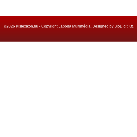
©2026 Kislexikon.hu - Copyright Lapoda Multimédia, Designed by BioDigit Kft.