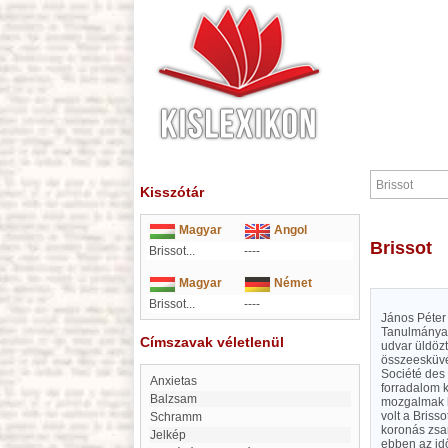
Kisszótár
Magyar
Angol
Brissot
Brissot...
----
Magyar
Német
Brissot...
----
János Péter 
Tanulmányai 
Címszavak véletlenül
udvar üldözt
összeesküvés
Société des 
Anxietas
forradalom k
Balzsam
mozgalmak kö
volt a Briss
Schramm
koronás zsar
jelkép
ebben az idő