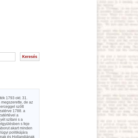
zték 1793 okt. 31.
s megszerette, de az
herceggel szőtt
zatérve 1788. a
atértével a
yét szítani s a
etgyülésben s feje
háborut akart minden
ügyi politikájára
iának és Hollandiának