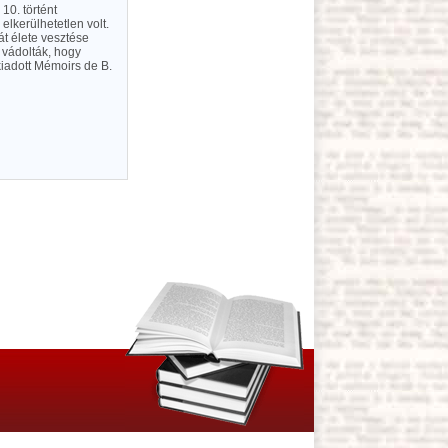
10. történt
lkerülhetetlen volt.
át élete vesztése
 vádolták, hogy
 kiadott Mémoirs de B.