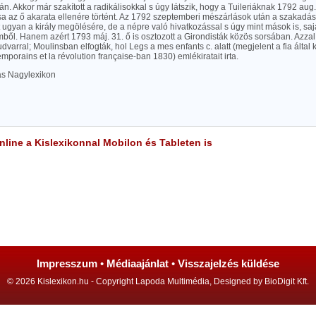
n. Akkor már szakított a radikálisokkal s úgy látszik, hogy a Tuileriáknak 1792 aug. 
az ő akarata ellenére történt. Az 1792 szeptemberi mészárlások után a szakadás e
ugyan a király megölésére, de a népre való hivatkozással s úgy mint mások is, saj
emből. Hanem azért 1793 máj. 31. ő is osztozott a Girondisták közös sorsában. Azzal
udvarral; Moulinsban elfogták, hol Legs a mes enfants c. alatt (megjelent a fia által
emporains et la révolution fran
ç
aise-ban 1830) emlékiratait irta.
las Nagylexikon
line a Kislexikonnal Mobilon és Tableten is
Impresszum
•
Médiaajánlat
•
Visszajelzés küldése
© 2026 Kislexikon.hu - Copyright Lapoda Multimédia, Designed by BioDigit Kft.