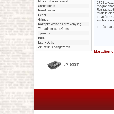
Iskolázó borkezelések
1793 tavaszá
Sáromberke
megrohanása 
Rászavazott 
Reedukáció
miatti félel
Pecci
egyetért az 
Grimes
sur les cont
középfrekvenciás érzékenység
Forrás: Pal
Társadalmi szerződés
Tyrannis
Bubus
Lac. - Duth.
akusztikus hangszerek
Maradjon on