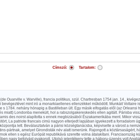
Címszó:
Tartalom:
(de Ouarville v. Warville), francia politikus, szül. Chartresban 1754 jan. 14., kivége
bevégeztével mint iró a monarkiaellenes ellenzékkel működött. Munkáit Voltaire i
e s 1784. nehány hónapig a Bastilleban ült. Egy másik elfogatás elől (az Orleansi 
 miatt) Londonba menekült, hol a rabszolgakereskedés ellen agitált. Párisba viss
amis des noirst alapította s ennek megbizásából Északamerikába ment. Mikor vissz
itört, La patriote francais cimü nagyon elterjedt lapjában igyekezett a forradalom üg
zpontja lett. Beválasztatván a párisi községtanácsba, képviselte a várost a nemz
otins-pártnak, amelyet Girondisták név alatt ismerünk. Rajongott a köztársaságért, 
nok ellen s egész Európát republikává szerette volna átalakítani. Franciaország kül
ben nagy befolyást gyakorolt. Utolsó jelentékeny tette a háboru-üzenés volt Angl