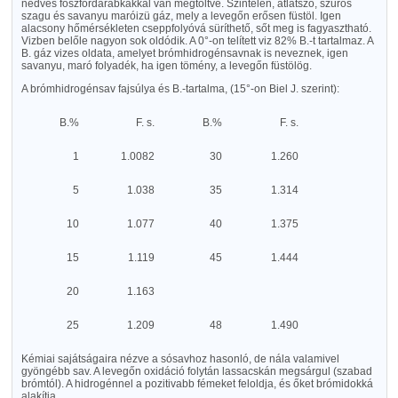
nedves foszfordarabkákkal van megtöltve. Szintelen, átlátszó, szurós
szagu és savanyu maróizü gáz, mely a levegőn erősen füstöl. Igen
alacsony hőmérsékleten cseppfolyóvá süríthető, sőt meg is fagyasztható.
Vizben belőle nagyon sok oldódik. A 0°-on telített viz 82% B.-t tartalmaz. A
B. gáz vizes oldata, amelyet brómhidrogénsavnak is neveznek, igen
savanyu, maró folyadék, ha igen tömény, a levegőn füstölög.
A brómhidrogénsav fajsúlya és B.-tartalma, (15°-on Biel J. szerint):
B.%
F. s.
B.%
F. s.
1
1.0082
30
1.260
5
1.038
35
1.314
10
1.077
40
1.375
15
1.119
45
1.444
20
1.163
25
1.209
48
1.490
Kémiai sajátságaira nézve a sósavhoz hasonló, de nála valamivel
gyöngébb sav. A levegőn oxidáció folytán lassacskán megsárgul (szabad
brómtól). A hidrogénnel a pozitivabb fémeket feloldja, és őket brómidokká
alakítja.