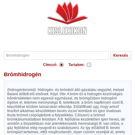
Címszó:
Tartalom:
Brómhidrogén
(hidrogénbromid). Hidrogén- és brómból álló gázalaku vegyület, melyet
Balard állított elő elsőnek. Képl. Hbr. A bróm és a hidrogén közönséges
hőmérsékleten nem egyesül egymással, de brómgőzben hidrogént
égetve el, tetemes mennyiségü B. keletkezik. a bróm napfényen vizet B.
képződése közben lassacskán elbontja. Előállítható ugy, hogy amorf
foszfort alkalmas készülékben kevés vizzel leöntünk és igen óvatosan
tiszta brómot csöpögtetünk a folyadékba. Célszerü a brómot
brómkáliumoldatban feloldani. A B. fejlődése kezdetében igen heves, de
amidőn a folyadékban már jelentékenyebb mennyiségü B. van oldva, a
gáz fejlődése elég nyugodt és szabályszerü. Az igy előállíott B. kevés
brómgázt tartalmaz, ettől megfosztandó, olyan csövön vezetjük át, amely