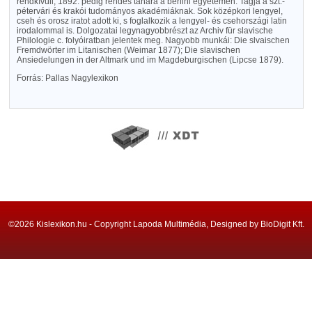
rendkívüli, 1892. pedig rendes tanára a berlini egyetemen. Tagja a szt.-
pétervári és krakói tudományos akadémiáknak. Sok középkori lengyel,
cseh és orosz iratot adott ki, s foglalkozik a lengyel- és csehországi latin
irodalommal is. Dolgozatai legynagyobbrészt az Archiv für slavische
Philologie c. folyóiratban jelentek meg. Nagyobb munkái: Die slvaischen
Fremdwörter im Litanischen (Weimar 1877); Die slavischen
Ansiedelungen in der Altmark und im Magdeburgischen (Lipcse 1879).
Forrás: Pallas Nagylexikon
©2026 Kislexikon.hu - Copyright Lapoda Multimédia, Designed by BioDigit Kft.