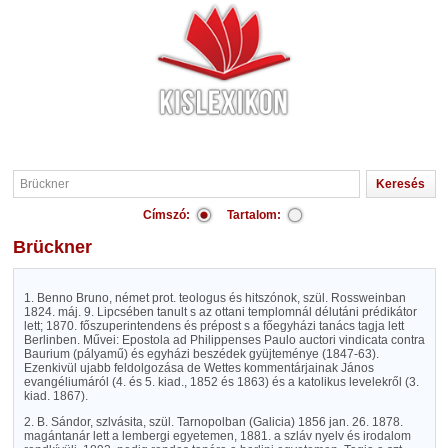
Címszó:
Tartalom:
Brückner
1. Benno Bruno, német prot. teologus és hitszónok, szül. Rossweinban
1824. máj. 9. Lipcsében tanult s az ottani templomnál délutáni prédikátor
lett; 1870. főszuperintendens és prépost s a főegyházi tanács tagja lett
Berlinben. Művei: Epostola ad Philippenses Paulo auctori vindicata contra
Baurium (pályamű) és egyházi beszédek gyüjteménye (1847-63).
Ezenkivül ujabb feldolgozása de Wettes kommentárjainak János
evangéliumáról (4. és 5. kiad., 1852 és 1863) és a katolikus levelekről (3.
kiad. 1867).
2. B. Sándor, szlvásita, szül. Tarnopolban (Galicia) 1856 jan. 26. 1878.
magántanár lett a lembergi egyetemen, 1881. a szláv nyelv és irodalom