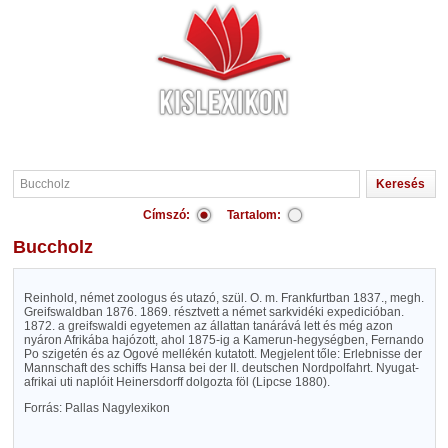
Címszó:
Tartalom:
Buccholz
Reinhold, német zoologus és utazó, szül. O. m. Frankfurtban 1837., megh.
Greifswaldban 1876. 1869. résztvett a német sarkvidéki expedicióban.
1872. a greifswaldi egyetemen az állattan tanárává lett és még azon
nyáron Afrikába hajózott, ahol 1875-ig a Kamerun-hegységben, Fernando
Po szigetén és az Ogové mellékén kutatott. Megjelent tőle: Erlebnisse der
Mannschaft des schiffs Hansa bei der II. deutschen Nordpolfahrt. Nyugat-
afrikai uti naplóit Heinersdorff dolgozta föl (Lipcse 1880).
Forrás: Pallas Nagylexikon