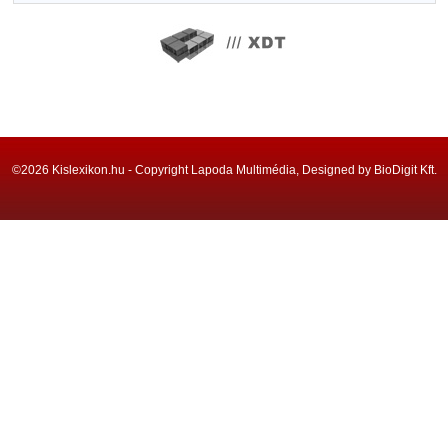
©2026 Kislexikon.hu - Copyright Lapoda Multimédia, Designed by BioDigit Kft.