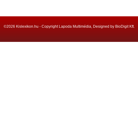
©2026 Kislexikon.hu - Copyright Lapoda Multimédia, Designed by BioDigit Kft.