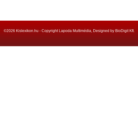
©2026 Kislexikon.hu - Copyright Lapoda Multimédia, Designed by BioDigit Kft.