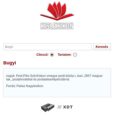
Címszó:
Tartalom:
Bugyi
nagyk. Pest-Pilis-Solt-Kiskun vmegye pesti közép j.-ban, 2857 magyar
lak., postahivatallal és postatakarékpénztárral.
Forrás: Pallas Nagylexikon