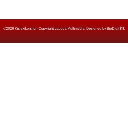
©2026 Kislexikon.hu - Copyright Lapoda Multimédia, Designed by BioDigit Kft.