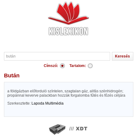
Címszó:
Tartalom:
bután
a földgázban előforduló színtelen, szagtalan gáz, alifás szénhidrogén;
propánnal keverve palackban hozzák forgalomba fűtés és főzés céljára
Szerkesztette:
Lapoda Multimédia