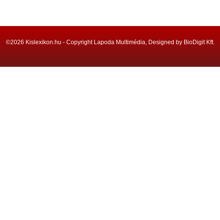
©2026 Kislexikon.hu - Copyright Lapoda Multimédia, Designed by BioDigit Kft.