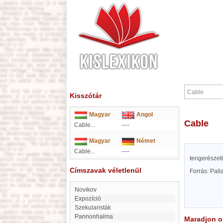
Kisszótár
Magyar
Angol
Cable
Cable...
----
Magyar
Német
Cable...
----
tengerészeti
Címszavak véletlenül
Forrás: Pal
Novikov
expozíció
Szekularisták
Pannonhalma
Maradjon on