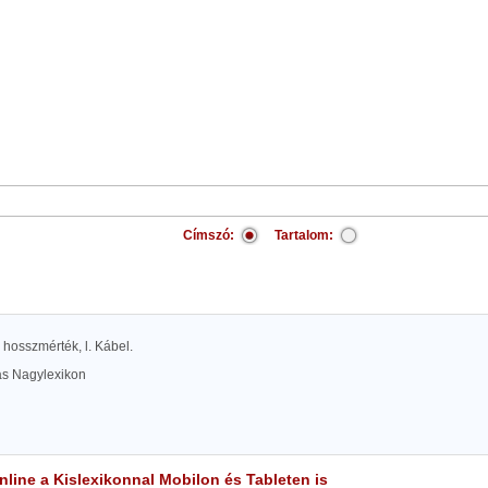
Címszó:
Tartalom:
 hosszmérték, l. Kábel.
las Nagylexikon
line a Kislexikonnal Mobilon és Tableten is