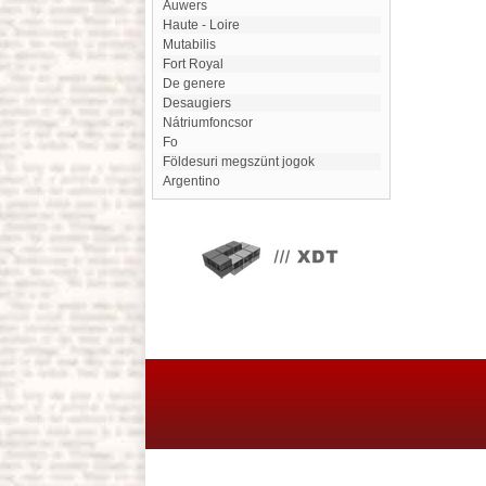
Auwers
Haute - Loire
Mutabilis
Fort Royal
de genere
Desaugiers
Nátriumfoncsor
Fo
Földesuri megszünt jogok
Argentino