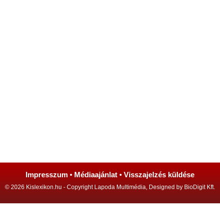
Impresszum
•
Médiaajánlat
•
Visszajelzés küldése
© 2026 Kislexikon.hu - Copyright Lapoda Multimédia, Designed by BioDigit Kft.