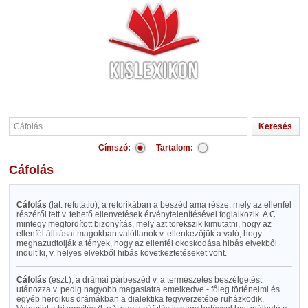
Címszó:
Tartalom:
Cáfolás
Cáfolás
(lat. refutatio), a retorikában a beszéd ama része, mely az ellenfél
részéről tett v. tehető ellenvetések érvénytelenítésével foglalkozik. A C.
mintegy megfordított bizonyítás, mely azt törekszik kimutatni, hogy az
ellenfél állításai magokban valótlanok v. ellenkezőjük a való, hogy
meghazudtolják a tények, hogy az ellenfél okoskodása hibás elvekből
indult ki, v. helyes elvekből hibás következtetéseket vont.
Cáfolás
(eszt.); a drámai párbeszéd v. a természetes beszélgetést
utánozza v. pedig nagyobb magaslatra emelkedve - főleg történelmi és
egyéb heroikus drámákban a dialektika fegyverzetébe ruházkodik.