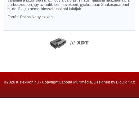
Valamint a bizonyítás (l. o.), ugy a cáfolás is nagy hatással használható a
párbeszédben, így az antik szinművekben, gyakrabban Shakespearenél
is, de főleg a német klasszikusoknál találjuk.
Forrás: Pallas Nagylexikon
©2026 Kislexikon.hu - Copyright Lapoda Multimédia, Designed by BioDigit Kft.