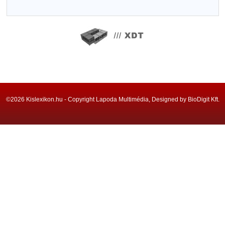
©2026 Kislexikon.hu - Copyright Lapoda Multimédia, Designed by BioDigit Kft.