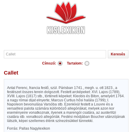
Címszó:
Tartalom:
Callet
Antal Ferenc, francia festő, szül. Párisban 1741., megh. u. ott 1823., a
festészet összes terein dolgozott. Festett arcképeket: XVI. Lajos (1789),
XVIII. Lajos (1817) stb., történeti képeket: Kleobis és Biton, amelyért 1764.
a nagy római dijat elnyerte; Marcus Curtius hősi halála (1799); I.
Napoleon bevonulása Varsóba stb. Ezenkívül festett a Louvre és a
versaillesi palota számára különböző allegóriákat, melyek azon kor
eseményeire vonatkoznak, ilyenek a marengói csatára, az austerlitzi
csatára stb. vonatkozó allegóriák. Festési módjában Boucher utánzójának
látszik, képei szellemes élénk színezésükkel tünnekki.
Forrás: Pallas Nagylexikon