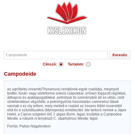
Címszó:
Tartalom:
Campodeide
az ugrófarku rovarok(Thysanura) rendjének egyik családja, megnyult
testtel, fonál- vagy sörteforma sokizü csápokkal, erősen fogazott rágókkal,
állkapcsi és ajaktapogatókkal. potrohjuk tiz szelvényből áll és villás, izelt
sörtefarokban végződik; a potrohgyűrük hasoldalán csenevész lábak
vannak s ez oly jellem, mely mellett e család az összes többi rovaroktól
elüt és a százlábuakra (Myriopoda) emlékeztet. Ide tartozó nemek a Japix
Halid, a Ciprus szigeten élő J. gigas Burm. fajjal, továbbá a Campodea
Westw. a nálunk is tenyésző C. staphylinus Westw. fajjal.
Forrás: Pallas Nagylexikon