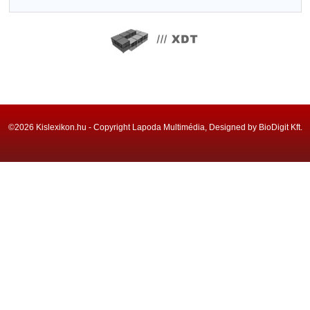
©2026 Kislexikon.hu - Copyright Lapoda Multimédia, Designed by BioDigit Kft.