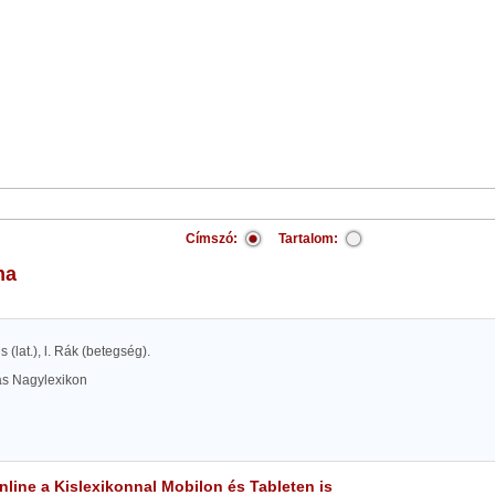
Címszó:
Tartalom:
ma
 (lat.), l. Rák (betegség).
las Nagylexikon
line a Kislexikonnal Mobilon és Tableten is