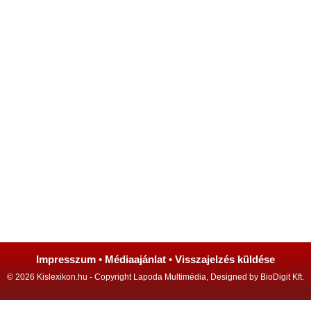
Impresszum
•
Médiaajánlat
•
Visszajelzés küldése
© 2026 Kislexikon.hu - Copyright Lapoda Multimédia, Designed by BioDigit Kft.