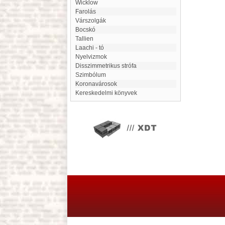
Wicklow
Farolás
Várszolgák
Bocskó
Tallien
Laachi - tó
Nyelvizmok
disszimmetrikus strófa
Szimbólum
Koronavárosok
Kereskedelmi könyvek