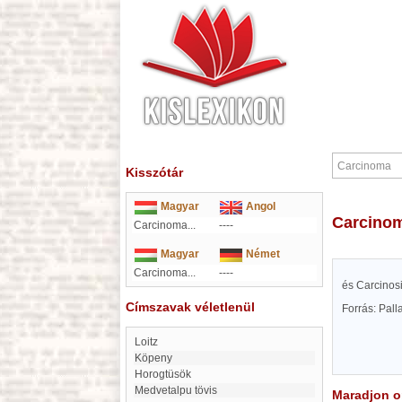
Kisszótár
Magyar
Angol
Carcino
Carcinoma...
----
Magyar
Német
Carcinoma...
----
és Carcinosis
Címszavak véletlenül
Forrás: Pal
Loitz
köpeny
Horogtüsök
Medvetalpu tövis
Maradjon on