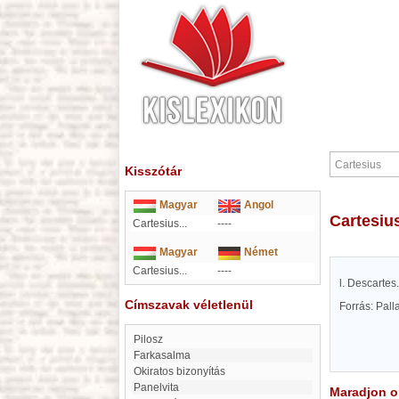
Kisszótár
Magyar
Angol
Cartesiu
Cartesius...
----
Magyar
Német
Cartesius...
----
l. Descartes.
Címszavak véletlenül
Forrás: Pal
Pilosz
Farkasalma
Okiratos bizonyítás
Panelvita
Maradjon on