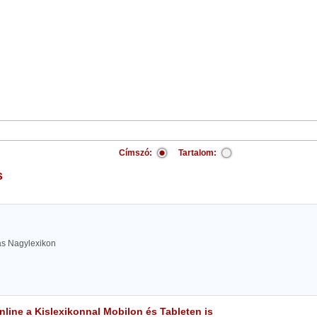
Címszó:
Tartalom:
s
las Nagylexikon
line a Kislexikonnal Mobilon és Tableten is