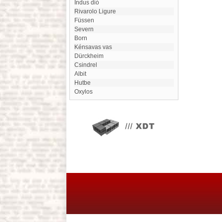
Indus dió
Rivarolo Ligure
Füssen
Severn
Born
Kénsavas vas
Dürckheim
Csindrel
Albit
Hutbe
Oxylos