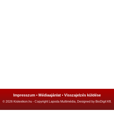
Impresszum
•
Médiaajánlat
•
Visszajelzés küldése
© 2026 Kislexikon.hu - Copyright Lapoda Multimédia, Designed by BioDigit Kft.