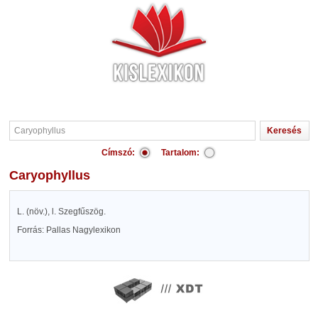
Címszó:
Tartalom:
Caryophyllus
L. (növ.), l. Szegfűszög.
Forrás: Pallas Nagylexikon