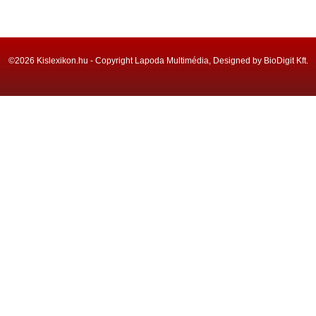
©2026 Kislexikon.hu - Copyright Lapoda Multimédia, Designed by BioDigit Kft.