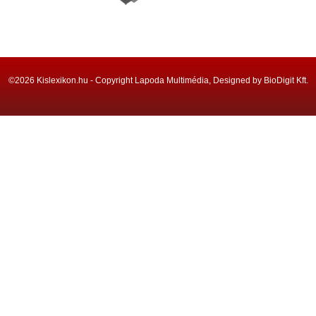
©2026 Kislexikon.hu - Copyright Lapoda Multimédia, Designed by BioDigit Kft.