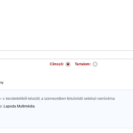
Címszó:
Tartalom:
ny
- v. kecskebélből készült, a szervezetben felszívódó sebészi varrócérna
te:
Lapoda Multimédia