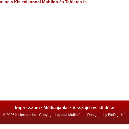
line a Kislexikonnal Mobilon és Tableten is
Impresszum
•
Médiaajánlat
•
Visszajelzés küldése
© 2026 Kislexikon.hu - Copyright Lapoda Multimédia, Designed by BioDigit Kft.