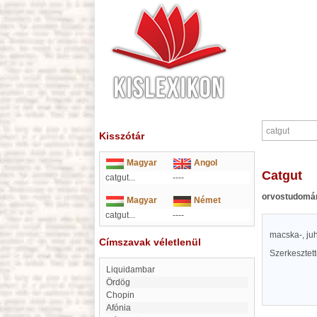
Kisszótár
Magyar
Angol
catgut
catgut...
----
orvostudomá
Magyar
Német
catgut...
----
macska-, juh
Címszavak véletlenül
Szerkesztet
Liquidambar
Ördög
Chopin
Afónia