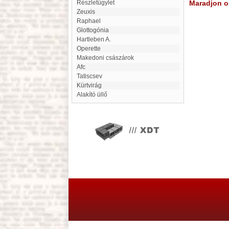
Részletügylet
Maradjon on
Zeuxis
Raphael
glottogónia
Hartleben A.
Operette
Makedoni császárok
afc
Tatiscsev
Kürtvirág
Alakító üllő