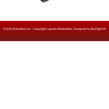
©2026 Kislexikon.hu - Copyright Lapoda Multimédia, Designed by BioDigit Kft.