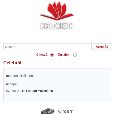
Címszó:
Tartalom:
celebrál
(ünnepi) misét mond
ünnepel
Szerkesztette:
Lapoda Multimédia