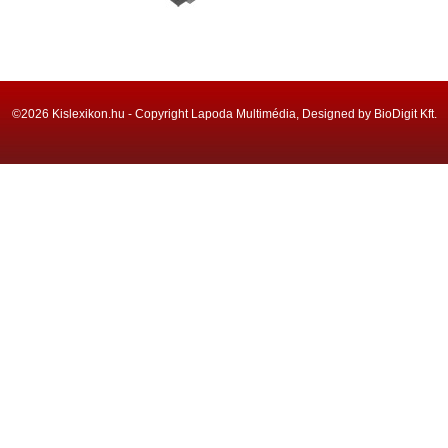
©2026 Kislexikon.hu - Copyright Lapoda Multimédia, Designed by BioDigit Kft.