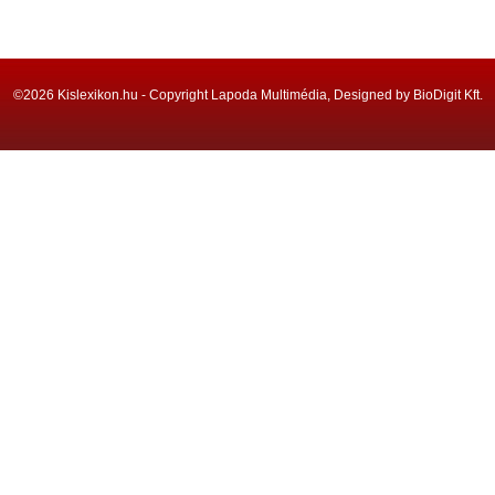
©2026 Kislexikon.hu - Copyright Lapoda Multimédia, Designed by BioDigit Kft.