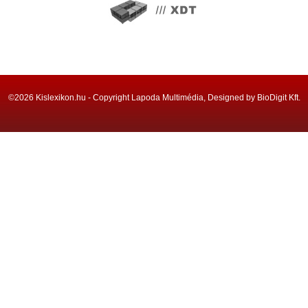
©2026 Kislexikon.hu - Copyright Lapoda Multimédia, Designed by BioDigit Kft.