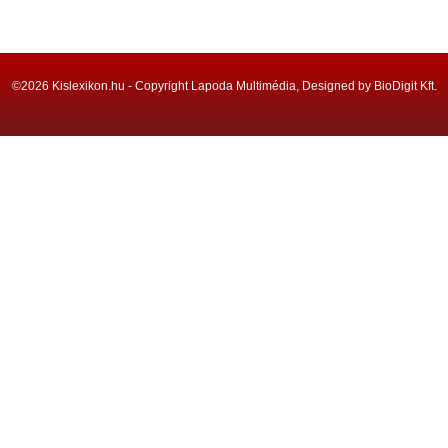
©2026 Kislexikon.hu - Copyright Lapoda Multimédia, Designed by BioDigit Kft.