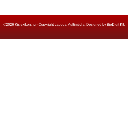
©2026 Kislexikon.hu - Copyright Lapoda Multimédia, Designed by BioDigit Kft.