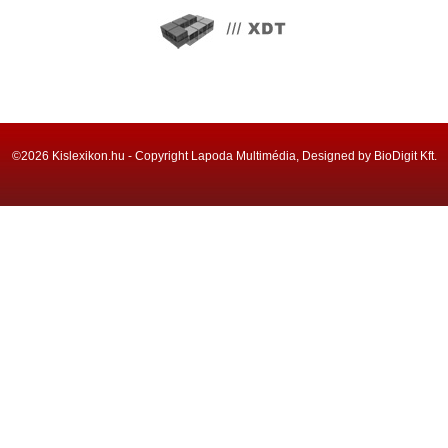
©2026 Kislexikon.hu - Copyright Lapoda Multimédia, Designed by BioDigit Kft.