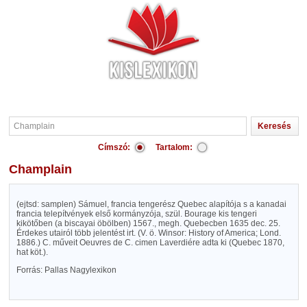
Címszó:
Tartalom:
Champlain
(ejtsd: samplen) Sámuel, francia tengerész Quebec alapítója s a kanadai
francia telepítvények első kormányzója, szül. Bourage kis tengeri
kikötőben (a biscayai öbölben) 1567., megh. Quebecben 1635 dec. 25.
Érdekes utairól több jelentést irt. (V. ö. Winsor: History of America; Lond.
1886.) C. műveit Oeuvres de C. cimen Laverdiére adta ki (Quebec 1870,
hat köt.).
Forrás: Pallas Nagylexikon